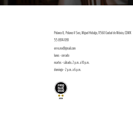
Polanco 8, P
olanco V Secc, Miguel Hidalgo,
11560 Ciudad de México, CDMX
55 8974 1091
errre.mx@gmail.com
lunes - cerrado
martes - sábado. 2 p.m. a 10 p.m.
domingo - 2 p.m. a 6 p.m.