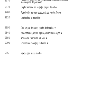
Polanco 8, P
olanco V Secc, Miguel Hidalgo,
11560 Ciudad de México, CDMX
lunes - cerrado
martes - sábado. 2 p.m. a 10 p.m.
domingo - 2 p.m. a 6 p.m.