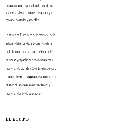
mismo, crear un espacio familiar donde los
vecinos se sientan como en casa, un lugar
cercano, acogedor y auténtico.
La cocina de Er rre nace de la memoria, de los
sabores del recuerdo, la cocina no solo se
disfruta en en paladar, sino también en las
personas y espacios que nos llevan a esas
memorias de disfrute y goce. Este bistró tiene
como fin llevarte a viajar a esas emociones del
pasado para formar nuevos recuerdos y
memorias dentro de su espacio.
EL EQUIPO