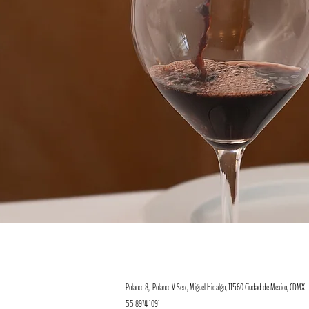
Polanco 8, P
olanco V Secc, Miguel Hidalgo,
11560 Ciudad de México, CDMX
55 8974 1091